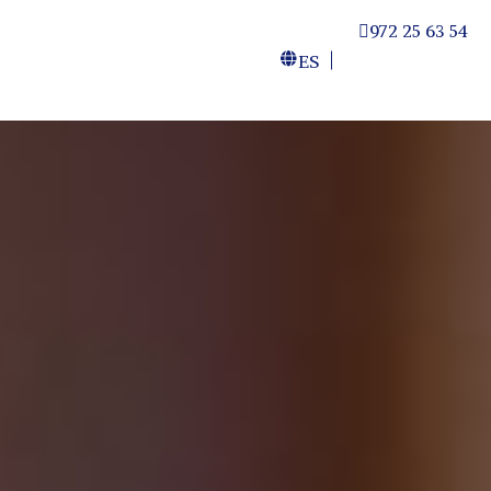
972 25 63 54
ES