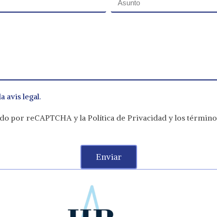
la
avis legal
.
egido por reCAPTCHA y la
Política de Privacidad
y
los término
Enviar