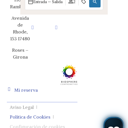
25 63 54
Entrada — Salida
2
Ramblamar
Avenida
de
Rhode,
153
17480
Roses –
Girona
Mi reserva
Aviso Legal
Política de Cookies
Configuración de cookies