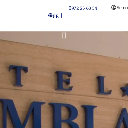
Se c
972 25 63 54
FR