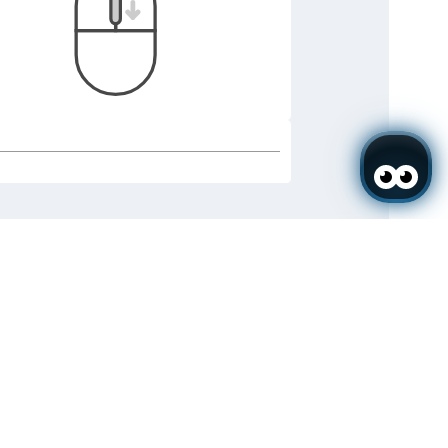
✦ Salut
Je suis Sarai, votre assistant IA. Comment
puis-je vous aider ?