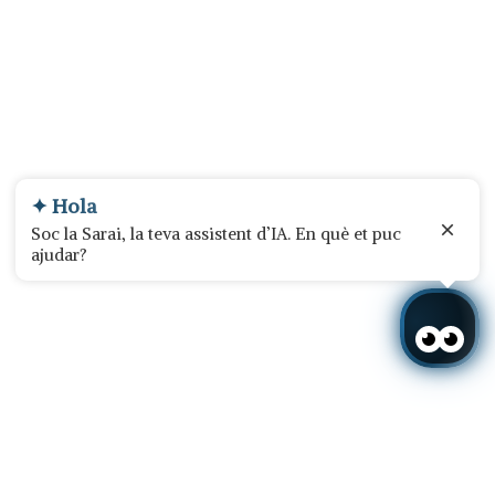
✦ Hola
Soc la Sarai, la teva assistent d’IA. En què et puc
ajudar?
Inicia sessió / Registra't
Inicia sessió / Registra't
Quan
Promoció
Gestiona la meva reserva
Qui